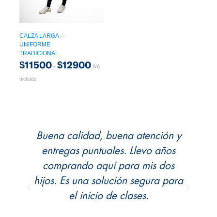
CALZA LARGA –
UNIFORME
TRADICIONAL
$
11500
$
12900
-
IVA
incluido
Buena calidad, buena atención y
C
entregas puntuales. Llevo años
l
comprando aquí para mis dos
z y
hijos. Es una solución segura para
el inicio de clases.