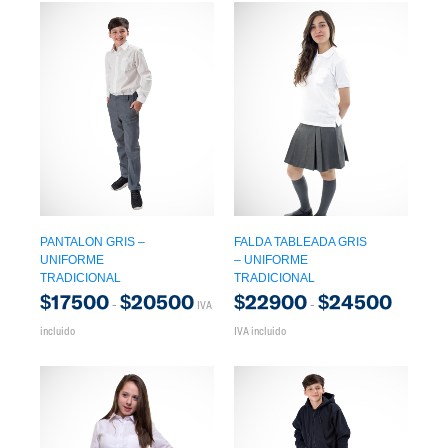
PANTALON GRIS –
FALDA TABLEADA GRIS
UNIFORME
– UNIFORME
TRADICIONAL
TRADICIONAL
$
17500
$
20500
$
22900
$
24500
-
-
IVA
incluido
IVA incluido