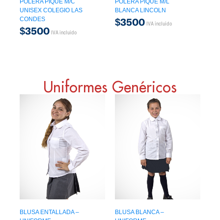
POLERA PIQUE M/C
POLERA PIQUE M/L
UNISEX COLEGIO LAS
BLANCA LINCOLN
CONDES
$
3500
IVA incluido
$
3500
IVA incluido
Uniformes Genéricos
BLUSA ENTALLADA –
BLUSA BLANCA –