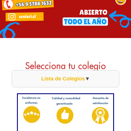
Selecciona tu colegio
Lista de Colegios
▼
Colegio Alianza Francesa
Colegio Alcazar de Las Condes
Craighouse School