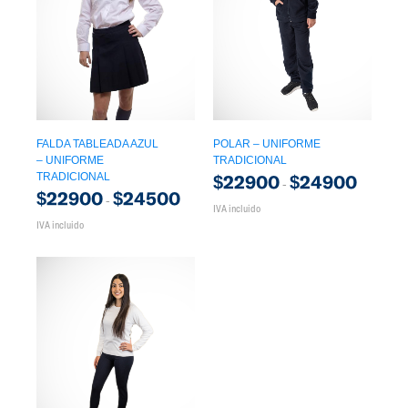
FALDA TABLEADA AZUL
POLAR – UNIFORME
– UNIFORME
TRADICIONAL
TRADICIONAL
$
22900
$
24900
-
$
22900
$
24500
-
IVA incluido
IVA incluido