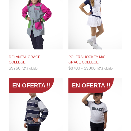
$6525
DELANTAL GRACE
POLERA HOCKEY M/C
COLLEGE
GRACE COLLEGE
Rango
$
9750
$
8700
-
$
9000
IVA incluido
IVA incluido
de
precios:
desde
EN OFERTA !!
EN OFERTA !!
$8700
hasta
$9000