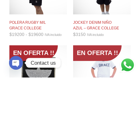
POLERA RUGBY M/L
JOCKEY DENIM NIÑO
GRACE COLLEGE
AZUL – GRACE COLLEGE
Rango
$
19200
-
$
19600
$
3150
IVA incluido
IVA incluido
de
precios:
desde
EN OFERTA !!
EN OFERTA !!
$19200
hasta
Contact us
$19600
O
P
E
N
C
H
A
T
Y
INSIGNIA GRACE
JOCKEY DENIM ADULTO
COLLEGE
AZUL GRACE COLLEGE
$
2625
$
4200
IVA incluido
IVA incluido