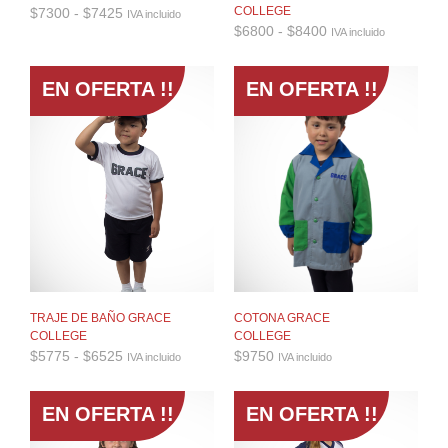
Rango
COLLEGE
$
7300
-
$
7425
IVA incluido
de
Rango
$
6800
-
$
8400
IVA incluido
precios:
de
desde
precios:
$7300
desde
EN OFERTA !!
EN OFERTA !!
hasta
$6800
$7425
hasta
$8400
TRAJE DE BAÑO GRACE
COTONA GRACE
COLLEGE
COLLEGE
Rango
$
5775
-
$
6525
$
9750
IVA incluido
IVA incluido
de
precios:
desde
EN OFERTA !!
EN OFERTA !!
$5775
hasta