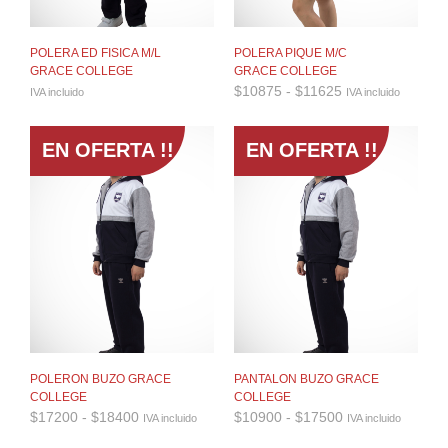
POLERA ED FISICA M/L
POLERA PIQUE M/C
GRACE COLLEGE
GRACE COLLEGE
Rango
$
10875
-
$
11625
IVA incluido
IVA incluido
de
precios:
desde
EN OFERTA !!
EN OFERTA !!
$10875
hasta
$11625
POLERON BUZO GRACE
PANTALON BUZO GRACE
COLLEGE
COLLEGE
Rango
Rango
$
17200
-
$
18400
$
10900
-
$
17500
IVA incluido
IVA incluido
de
de
precios:
precios: