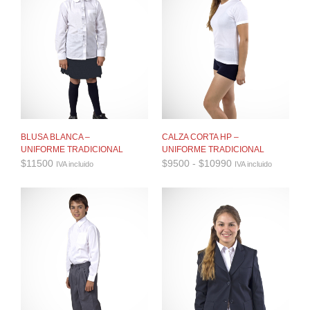
BLUSA BLANCA –
CALZA CORTA HP –
UNIFORME TRADICIONAL
UNIFORME TRADICIONAL
Rango
$
11500
$
9500
-
$
10990
IVA incluido
IVA incluido
de
precios:
desde
$9500
hasta
$10990