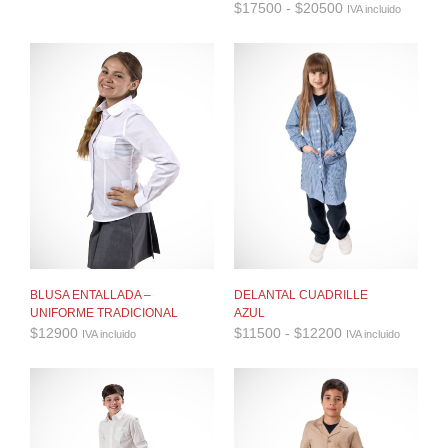
de
Rango
$
17500
-
$
20500
IVA incluido
precios:
de
desde
precios:
$35900
desde
hasta
$17500
$38900
hasta
$20500
BLUSA ENTALLADA –
DELANTAL CUADRILLE
UNIFORME TRADICIONAL
AZUL
Rango
$
12900
$
11500
-
$
12200
IVA incluido
IVA incluido
de
precios:
desde
$11500
hasta
$12200