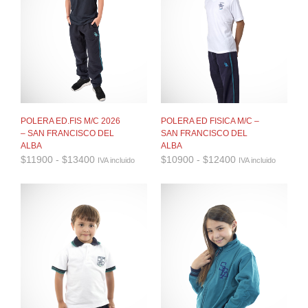
POLERA ED.FIS M/C 2026
POLERA ED FISICA M/C –
– SAN FRANCISCO DEL
SAN FRANCISCO DEL
ALBA
ALBA
Rango
Rango
$
11900
-
$
13400
$
10900
-
$
12400
IVA incluido
IVA incluido
de
de
precios:
precios:
desde
desde
$11900
$10900
hasta
hasta
$13400
$12400