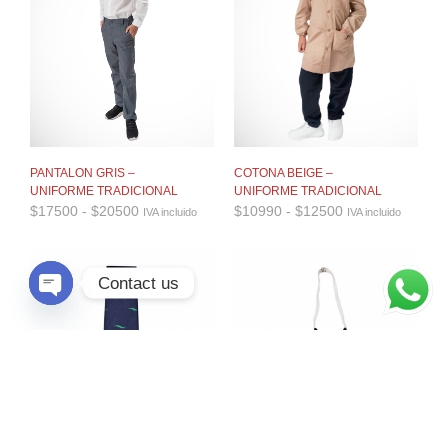
PANTALON GRIS –
COTONA BEIGE –
UNIFORME TRADICIONAL
UNIFORME TRADICIONAL
Rango
Rango
$
17500
-
$
20500
$
10990
-
$
12500
IVA incluido
IVA incluido
de
de
precios:
precios:
desde
desde
$17500
$10990
Contact us
hasta
hasta
$20500
$12500
O
P
E
N
C
H
A
T
Y