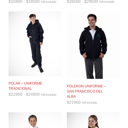
Rango
Rango
$
16900
-
$
18500
$
26500
-
$
29500
IVA incluido
IVA incluido
de
de
precios:
precios:
desde
desde
$16900
$26500
hasta
hasta
$18500
$29500
POLAR – UNIFORME
POLERON UNIFORME –
TRADICIONAL
SAN FRANCISCO DEL
Rango
$
22900
-
$
24900
IVA incluido
ALBA
de
$
21900
precios:
IVA incluido
desde
$22900
hasta
$24900