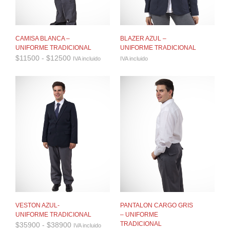
CAMISA BLANCA –
BLAZER AZUL –
UNIFORME TRADICIONAL
UNIFORME TRADICIONAL
Rango
$
11500
-
$
12500
IVA incluido
IVA incluido
de
precios:
desde
$11500
hasta
$12500
VESTON AZUL-
PANTALON CARGO GRIS
UNIFORME TRADICIONAL
– UNIFORME
Rango
TRADICIONAL
$
35900
-
$
38900
IVA incluido