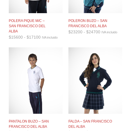
POLERA PIQUE M/C –
POLERON BUZO – SAN
SAN FRANCISCO DEL
FRANCISCO DEL ALBA
Rango
ALBA
$
23200
-
$
24700
IVA incluido
de
Rango
$
15600
-
$
17100
IVA incluido
precios:
de
desde
precios:
$23200
desde
hasta
$15600
$24700
hasta
$17100
PANTALON BUZO – SAN
FALDA – SAN FRANCISCO
FRANCISCO DEL ALBA
DEL ALBA