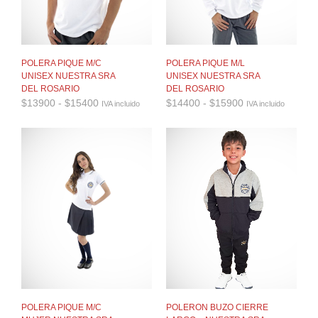
POLERA PIQUE M/C
POLERA PIQUE M/L
UNISEX NUESTRA SRA
UNISEX NUESTRA SRA
DEL ROSARIO
DEL ROSARIO
Rango
Rango
$
13900
-
$
15400
$
14400
-
$
15900
IVA incluido
IVA incluido
de
de
precios:
precios:
desde
desde
$13900
$14400
hasta
hasta
$15400
$15900
POLERON BUZO CIERRE
POLERA PIQUE M/C