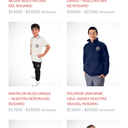
LARGO – NUESTRA SRA
MUJER NUESTRA SRA
DE ROSARIO
DEL ROSARIO
Rango
Rango
$
20400
-
$
21900
$
14000
-
$
14500
IVA incluido
IVA incluido
de
de
precios:
precios:
desde
desde
$20400
$14000
hasta
hasta
$21900
$14500
PANTALON BUZO UNISEX
POLERON UNIFORME
– NUESTRA SEÑORA DEL
AZUL UNISEX NUESTRA
ROSARIO
SRA DEL ROSARIO
Rango
Rango
$
17000
-
$
18500
$
23500
-
$
25000
IVA incluido
IVA incluido
de
de
precios:
precios:
desde
desde
$17000
$23500