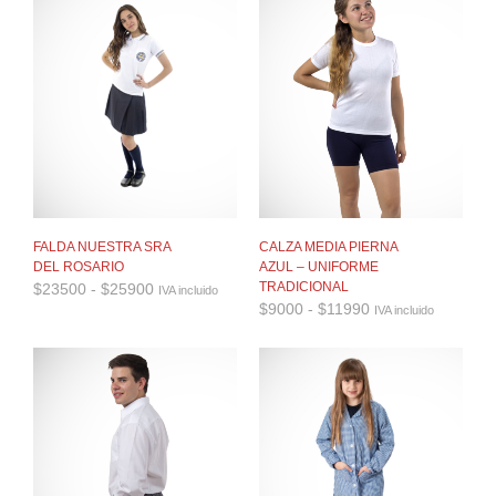
hasta
hasta
$18500
$25000
FALDA NUESTRA SRA
CALZA MEDIA PIERNA
DEL ROSARIO
AZUL – UNIFORME
Rango
TRADICIONAL
$
23500
-
$
25900
IVA incluido
de
Rango
$
9000
-
$
11990
IVA incluido
precios:
de
desde
precios:
$23500
desde
hasta
$9000
$25900
hasta
$11990