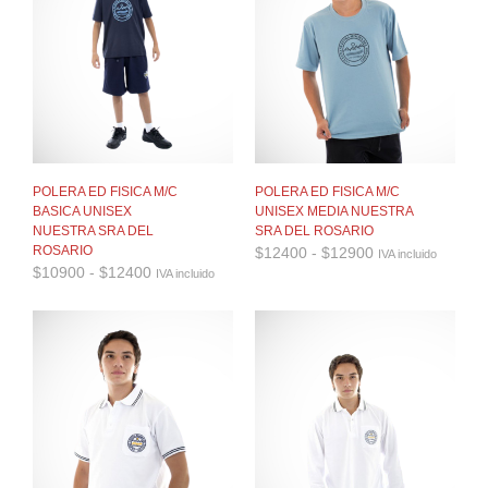
POLERA ED FISICA M/C
POLERA ED FISICA M/C
BASICA UNISEX
UNISEX MEDIA NUESTRA
NUESTRA SRA DEL
SRA DEL ROSARIO
Rango
ROSARIO
$
12400
-
$
12900
IVA incluido
de
Rango
$
10900
-
$
12400
IVA incluido
precios:
de
desde
precios:
$12400
desde
hasta
$10900
$12900
hasta
$12400