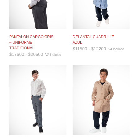
PANTALON CARGO GRIS
DELANTAL CUADRILLE
– UNIFORME
AZUL
Rango
TRADICIONAL
$
11500
-
$
12200
IVA incluido
de
Rango
$
17500
-
$
20500
IVA incluido
precios:
de
desde
precios:
$11500
desde
hasta
$17500
$12200
hasta
$20500