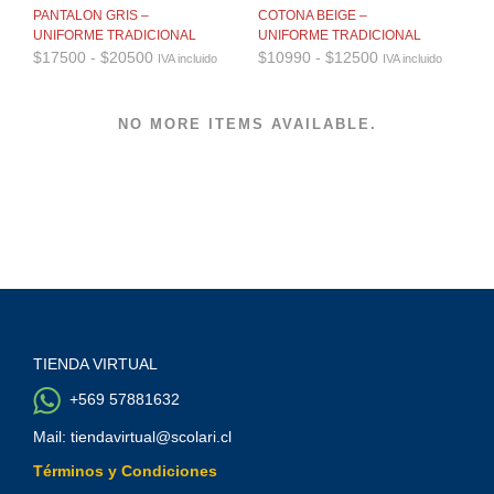
PANTALON GRIS –
COTONA BEIGE –
UNIFORME TRADICIONAL
UNIFORME TRADICIONAL
Rango
Rango
$
17500
-
$
20500
$
10990
-
$
12500
IVA incluido
IVA incluido
de
de
precios:
precios:
desde
desde
NO MORE ITEMS AVAILABLE.
$17500
$10990
hasta
hasta
$20500
$12500
TIENDA VIRTUAL
+569 57881632
Mail: tiendavirtual@scolari.cl
Términos y Condiciones