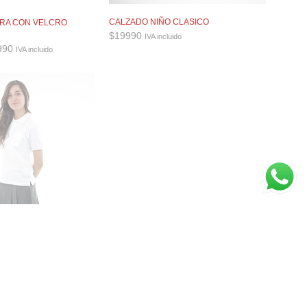
CALZADO NIÑO CLASICO
GRA CON VELCRO
$
19990
IVA incluido
Rango
990
IVA incluido
de
precios:
desde
$31990
hasta
$32990
A GRIS –
DICIONAL