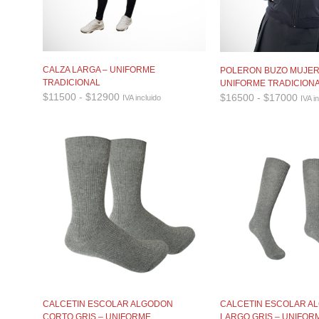
CALZA LARGA – UNIFORME
POLERON BUZO MUJER
TRADICIONAL
UNIFORME TRADICION
Rango
Ran
$
11500
-
$
12900
$
16500
-
$
17000
IVA incluido
IVA i
de
de
precios:
prec
desde
desd
$11500
$16
hasta
hast
$12900
$17
CALCETIN ESCOLAR ALGODON
CALCETIN ESCOLAR A
CORTO GRIS – UNIFORME
LARGO GRIS – UNIFOR