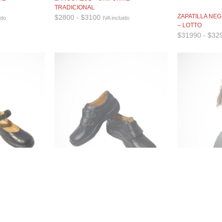
TRADICIONAL
Rango
ZAPATILLA NE
$
2800
-
$
3100
ido
IVA incluido
de
– LOTTO
:
precios:
$
31990
-
$
32
desde
$2800
hasta
$3100
EBILLA
CALZADO SCL DOBLE VELCRO
FALDA TABLEAD
UNIFORME TRA
$
19990
IVA incluido