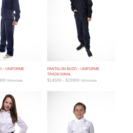
O – UNIFORME
PANTALON BUZO – UNIFORME
TRADICIONAL
Rango
Rango
000
$
14500
-
$
15900
IVA incluido
IVA incluido
de
de
precios:
precios:
desde
desde
$16500
$14500
hasta
hasta
$18000
$15900