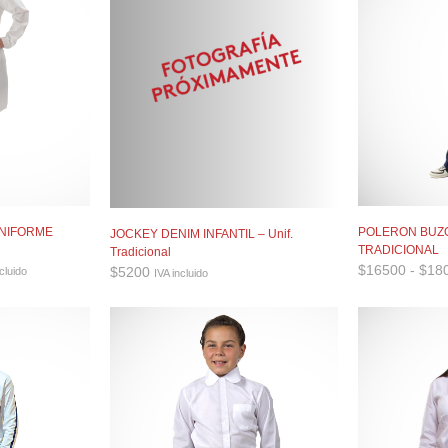
POLERON BUZ
UNIFORME
JOCKEY DENIM INFANTIL – Unif.
TRADICIONAL
Tradicional
go
$
16500
-
$
18
$
5200
cluido
IVA incluido
os:
e
00
a
00