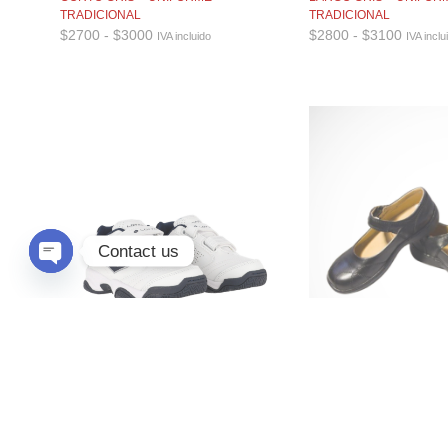
TRADICIONAL
TRADICIONAL
Rango
Rango
$
2700
-
$
3000
$
2800
-
$
3100
IVA incluido
IVA inclu
de
de
precios:
precios
desde
desde
$2700
$2800
hasta
hasta
$3000
$3100
Contact us
O
P
E
N
C
H
A
T
Y
CALZADO NOEL CON H
ZAPATILLA BLANCA CON AZUL –
LOTTO
IVA incluido