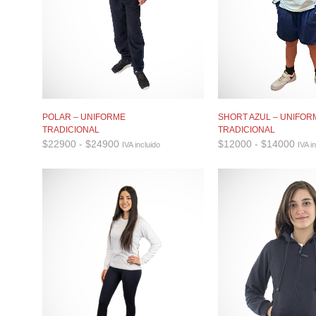
SHORT AZUL – UNIFOR
POLAR – UNIFORME
TRADICIONAL
TRADICIONAL
Ran
Rango
$
12000
-
$
14000
$
22900
-
$
24900
IVA i
IVA incluido
de
de
prec
precios:
desd
desde
$12
$22900
hast
hasta
$14
$24900