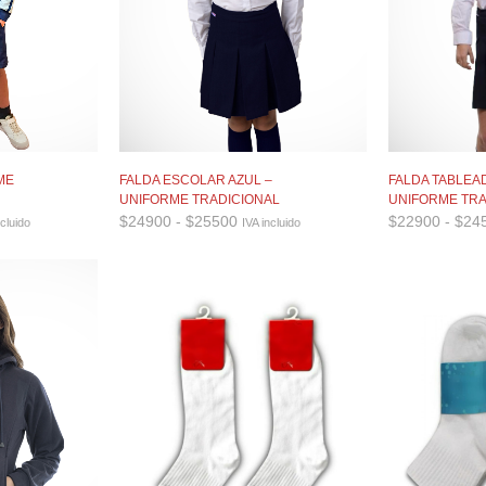
ME
FALDA ESCOLAR AZUL –
FALDA TABLEAD
UNIFORME TRADICIONAL
UNIFORME TRA
go
Rango
$
24900
-
$
25500
$
22900
-
$
24
ncluido
IVA incluido
de
ios:
precios:
e
desde
000
$24900
a
hasta
000
$25500