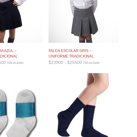
A AZUL –
FALDA ESCOLAR GRIS –
DICIONAL
UNIFORME TRADICIONAL
Rango
Rango
500
$
23900
-
$
25500
IVA incluido
IVA incluido
de
de
precios:
precios:
desde
desde
$22900
$23900
hasta
hasta
$24500
$25500