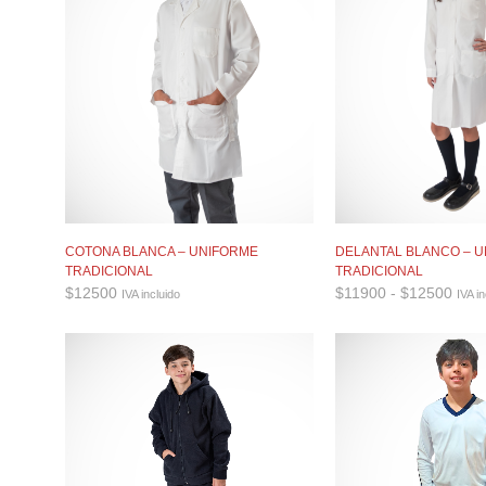
COTONA BLANCA – UNIFORME
DELANTAL BLANCO – 
TRADICIONAL
TRADICIONAL
Ran
$
12500
$
11900
-
$
12500
IVA incluido
IVA in
de
preci
desd
$119
hast
$125