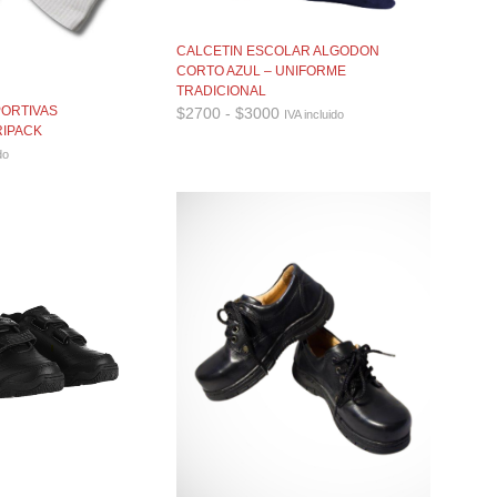
CALCETIN ESCOLAR ALGODON
CORTO AZUL – UNIFORME
TRADICIONAL
Rango
PORTIVAS
$
2700
-
$
3000
IVA incluido
de
RIPACK
precios:
do
desde
$2700
hasta
$3000