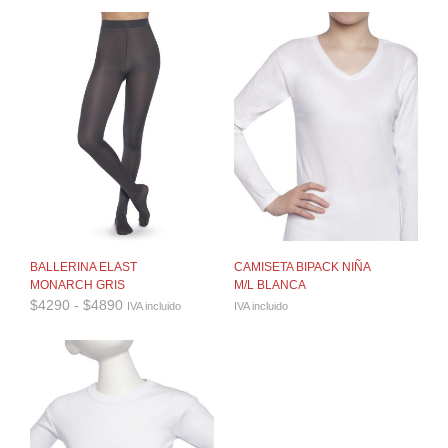
desde
$4290
hasta
$4890
BALLERINA ELAST
CAMISETA BIPACK NIÑA
MONARCH GRIS
M/L BLANCA
Rango
$
4290
-
$
4890
IVA incluido
IVA incluido
de
precios:
desde
$4290
hasta
$4890