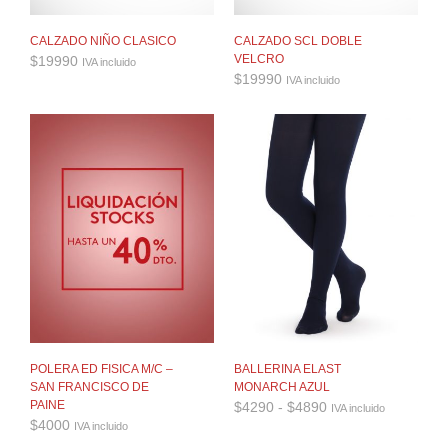
CALZADO NIÑO CLASICO
CALZADO SCL DOBLE
VELCRO
$
19990
IVA incluido
$
19990
IVA incluido
POLERA ED FISICA M/C –
BALLERINA ELAST
SAN FRANCISCO DE
MONARCH AZUL
Rango
PAINE
$
4290
-
$
4890
IVA incluido
de
$
4000
IVA incluido
precios: