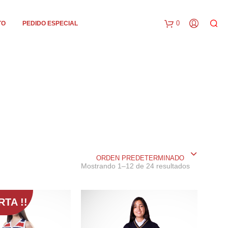
0
TO
PEDIDO ESPECIAL
C
a
r
r
i
t
o
ORDEN PREDETERMINADO
Mostrando 1–12 de 24 resultados
TA !!