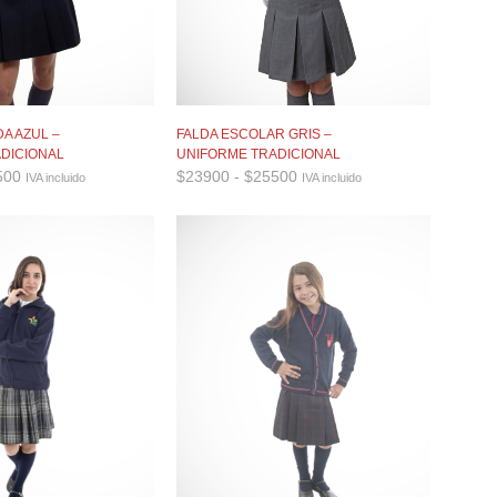
A AZUL –
FALDA ESCOLAR GRIS –
DICIONAL
UNIFORME TRADICIONAL
Rango
Rango
500
$
23900
-
$
25500
IVA incluido
IVA incluido
de
de
precios:
precios:
desde
desde
$22900
$23900
hasta
hasta
$24500
$25500