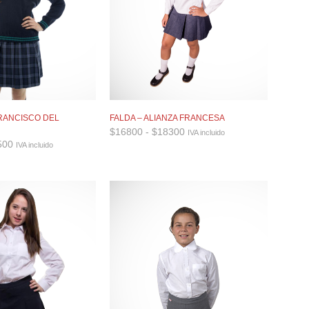
FRANCISCO DEL
FALDA – ALIANZA FRANCESA
Rango
$
16800
-
$
18300
IVA incluido
de
Rango
500
IVA incluido
precios:
de
desde
precios:
$16800
desde
hasta
$26500
$18300
hasta
$29500