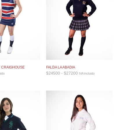
Y CRAIGHOUSE
FALDA LA ABADIA
Rango
$
24500
-
$
27200
uido
IVA incluido
de
precios:
desde
$24500
hasta
$27200