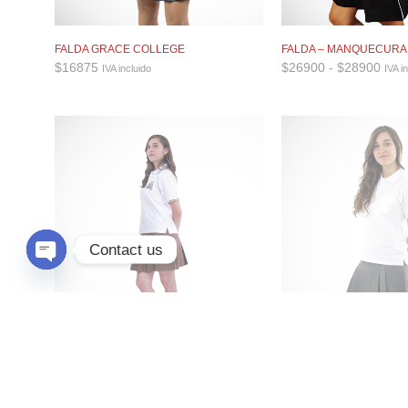
FALDA GRACE COLLEGE
FALDA – MANQUECURA
Ran
$
16875
$
26900
-
$
28900
IVA incluido
IVA i
de
prec
desd
$26
hast
$28
Contact us
O
P
E
N
C
H
A
T
Y
FALDA TABLEADA GRIS 
FALDA – PUMAHUE