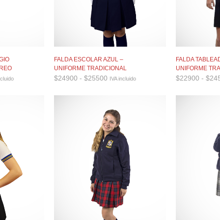
FALDA ESCOLAR AZUL –
FALDA TABLEAD
GIO
UNIFORME TRADICIONAL
UNIFORME TRA
UREO
Rango
go
$
24900
-
$
25500
$
22900
-
$
24
IVA incluido
ncluido
de
precios:
ios:
desde
e
$24900
500
hasta
a
$25500
500