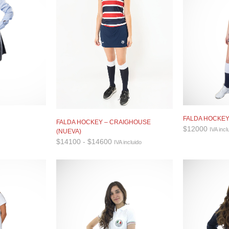
FALDA HOCKE
FALDA HOCKEY – CRAIGHOUSE
$
12000
IVA incl
(NUEVA)
Rango
$
14100
-
$
14600
IVA incluido
de
precios:
desde
$14100
hasta
$14600