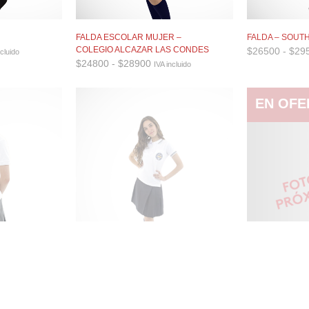
FALDA ESCOLAR MUJER –
FALDA – SOUT
go
COLEGIO ALCAZAR LAS CONDES
$
26500
-
$
29
ncluido
Rango
$
24800
-
$
28900
IVA incluido
ios:
de
e
precios:
900
desde
EN OFER
a
$24800
900
hasta
$28900
–
FALDA NUESTRA SRA DEL
FALDA HOCKEY