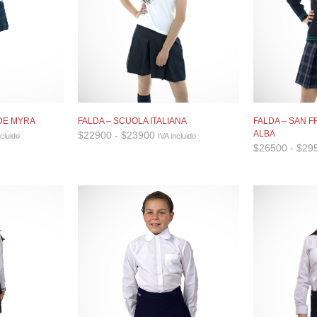
 DE MYRA
FALDA – SCUOLA ITALIANA
FALDA – SAN 
go
Rango
ALBA
$
22900
-
$
23900
ncluido
IVA incluido
de
$
26500
-
$
29
ios:
precios:
e
desde
800
$22900
a
hasta
300
$23900