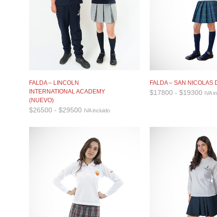
FALDA – LINCOLN
FALDA – SAN NICOLAS
Ran
INTERNATIONAL ACADEMY
$
17800
-
$
19300
IVA i
de
(NUEVO)
prec
Rango
$
26500
-
$
29500
IVA incluido
desd
de
$17
precios:
hast
desde
$19
$26500
hasta
$29500