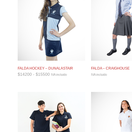
FALDA HOCKEY – DUNALASTAIR
FALDA – CRAIGHOUSE
Rango
$
14200
-
$
15500
IVA incluido
IVA incluido
de
precios:
desde
$14200
hasta
$15500