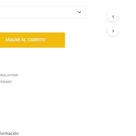
hasta
$15500
AÑADIR AL CARRITO
UNALASTAIR
 VERANO
nformación