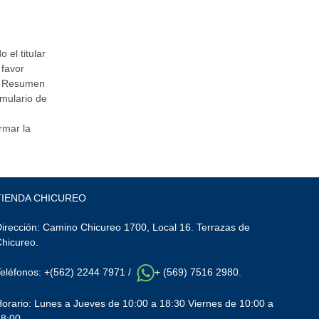
 el titular
 favor
el Resumen
rmulario de
rmar la
TIENDA CHICUREO
irección: Camino Chicureo 1700, Local 16. Terrazas de
Chicureo.
Teléfonos: +(562) 2244 7971 /
+ (569) 7516 2980.
orario: Lunes a Jueves de 10:00 a 18:30 Viernes de 10:00 a
18:00