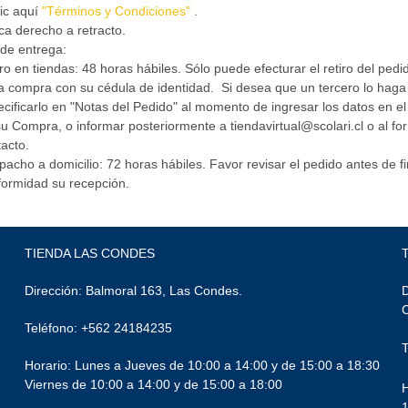
ic aquí
"Términos y Condiciones"
.
ca derecho a retracto.
de entrega:
ro en tiendas: 48 horas hábiles. Sólo puede efecturar el retiro del pedido
a compra con su cédula de identidad. Si desea que un tercero lo haga
cificarlo en "Notas del Pedido" al momento de ingresar los datos en 
u Compra, o informar posteriormente a tiendavirtual@scolari.cl o al fo
acto.
acho a domicilio: 72 horas hábiles. Favor revisar el pedido antes de fi
formidad su recepción.
TIENDA LAS CONDES
Dirección: Balmoral 163, Las Condes.
D
Teléfono: +562 24184235
Horario: Lunes a Jueves de 10:00 a 14:00 y de 15:00 a 18:30
Viernes de 10:00 a 14:00 y de 15:00 a 18:00
H