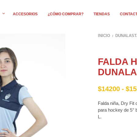
ACCESORIOS
¿CÓMO COMPRAR?
TIENDAS
CONTAC
INICIO
DUNALAST
/
FALDA 
DUNALA
$
14200
-
$
15
Falda niña, Dry Fit
para hockey de 5° b
L.