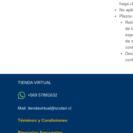
haga cl
No apli
Plazos 
Reti
de l
espe
de s
cont
Desp
con
TIENDA VIRTUAL
+569 57881632
Mail: tiendavirtual@scolari.cl
Términos y Condiciones
Y
T
A
Preguntas Frecuentes