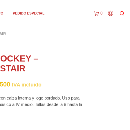
0
TO
PEDIDO ESPECIAL
C
AIR
a
r
HOCKEY –
r
STAIR
i
t
Rango
500
IVA incluido
o
de
 con calza interna y logo bordado. Uso para
precios:
ásico a IV medio. Tallas desde la 8 hasta la
desde
$14200