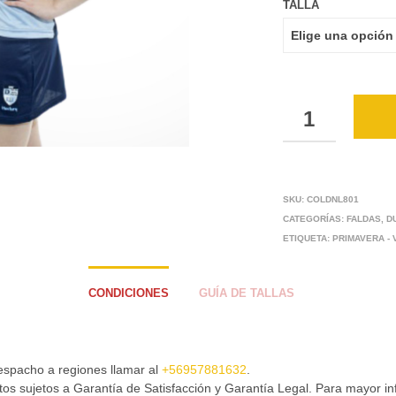
TALLA
CANTIDAD
SKU:
COLDNL801
CATEGORÍAS:
FALDAS
,
D
ETIQUETA:
PRIMAVERA -
CONDICIONES
GUÍA DE TALLAS
espacho a regiones llamar al
+56957881632
.
os sujetos a Garantía de Satisfacción y Garantía Legal. Para mayor i