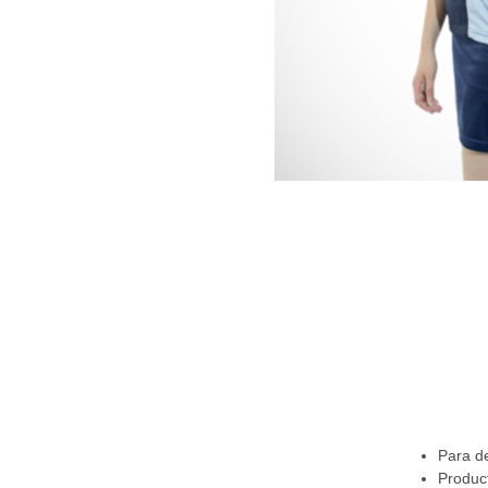
Para d
Product