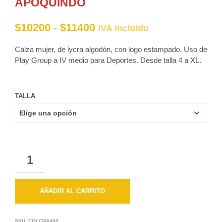
APOQUINDO
Rango
$
10200
-
$
11400
IVA incluido
de
Calza mujer, de lycra algodón, con logo estampado. Uso de
precios:
Play Group a IV medio para Deportes. Desde talla 4 a XL.
desde
$10200
TALLA
hasta
$11400
CANTIDAD
AÑADIR AL CARRITO
SKU:
COLCMA450