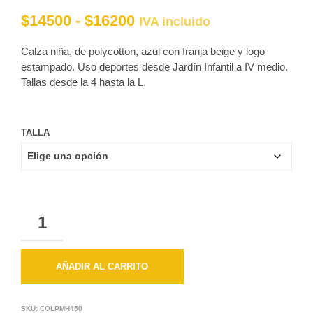
Rango
$
14500
-
$
16200
IVA incluido
de
Calza niña, de polycotton, azul con franja beige y logo
precios:
estampado. Uso deportes desde Jardín Infantil a IV medio.
Tallas desde la 4 hasta la L.
desde
$14500
hasta
TALLA
$16200
CANTIDAD
AÑADIR AL CARRITO
SKU:
COLPMH450