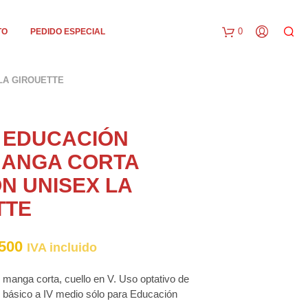
0
TO
PEDIDO ESPECIAL
C
LA GIROUETTE
a
r
 EDUCACIÓN
r
 MANGA CORTA
i
N UNISEX LA
t
TTE
o
Rango
500
IVA incluido
de
, manga corta, cuello en V. Uso optativo de
precios:
1° básico a IV medio sólo para Educación