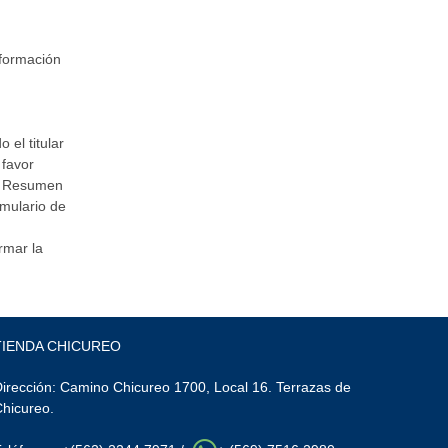
nformación
 el titular
 favor
el Resumen
rmulario de
rmar la
TIENDA CHICUREO
irección: Camino Chicureo 1700, Local 16. Terrazas de
Chicureo.