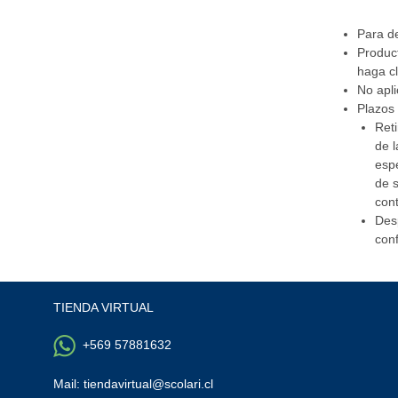
Para d
Product
haga cl
No apli
Plazos 
Reti
de l
espe
de s
cont
Desp
con
TIENDA VIRTUAL
+569 57881632
Mail: tiendavirtual@scolari.cl