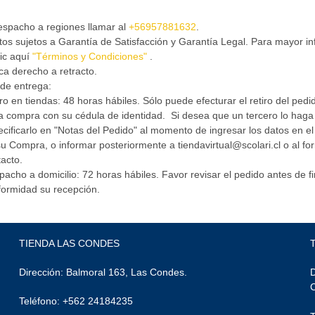
espacho a regiones llamar al
+56957881632
.
os sujetos a Garantía de Satisfacción y Garantía Legal. Para mayor i
ic aquí
"Términos y Condiciones"
.
ca derecho a retracto.
de entrega:
ro en tiendas: 48 horas hábiles. Sólo puede efecturar el retiro del pedido
a compra con su cédula de identidad. Si desea que un tercero lo haga
cificarlo en "Notas del Pedido" al momento de ingresar los datos en 
u Compra, o informar posteriormente a tiendavirtual@scolari.cl o al fo
acto.
acho a domicilio: 72 horas hábiles. Favor revisar el pedido antes de fi
formidad su recepción.
TIENDA LAS CONDES
Dirección: Balmoral 163, Las Condes.
D
Teléfono: +562 24184235