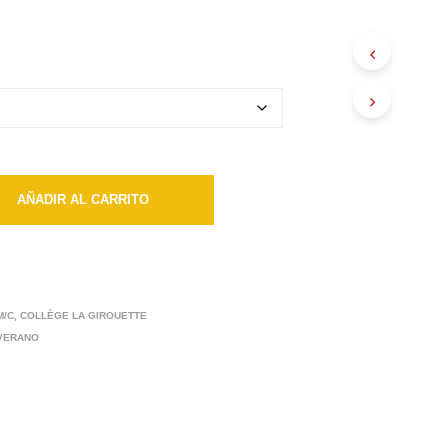
desde
$11100
hasta
$12500
AÑADIR AL CARRITO
M/C
,
COLLÈGE LA GIROUETTE
 VERANO