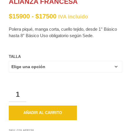
ALIANZA FRANCESA
Rango
$
15900
-
$
17500
IVA incluido
de
Polera piqué, manga corta, cuello tejido, desde 1° Básico
precios:
hasta 8° Básico Uso obligatorio según Sede.
desde
$15900
TALLA
hasta
$17500
CANTIDAD
AÑADIR AL CARRITO
SKU:
COLAFR150