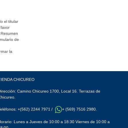
 el titular
 favor
el Resumen
rmulario de
rmar la
TIENDA CHICUREO
irección: Camino Chicureo 1700, Local 16. Terrazas de
Chicureo.
Teléfonos: +(562) 2244 7971 /
+ (569) 7516 2980.
orario: Lunes a Jueves de 10:00 a 18:30 Viernes de 10:00 a
18:00