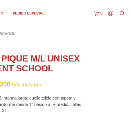
0
TO
PEDIDO ESPECIAL
C
 SCHOOL
a
r
PIQUE M/L UNISEX
r
KENT SCHOOL
i
t
Rango
200
IVA incluido
o
de
, manga larga, cuello tejido con tapeta y
precios:
niforme desde 1° básico a IV medio. Tallas
a XL.
desde
$16700