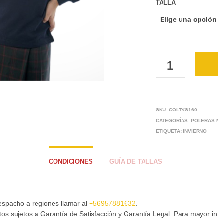
TALLA
CANTIDAD
SKU:
COLTKS160
CATEGORÍAS:
POLERAS 
ETIQUETA:
INVIERNO
CONDICIONES
GUÍA DE TALLAS
espacho a regiones llamar al
+56957881632
.
os sujetos a Garantía de Satisfacción y Garantía Legal. Para mayor i