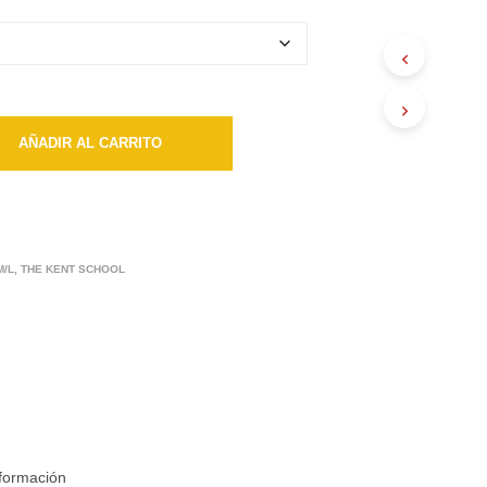
hasta
$18200
AÑADIR AL CARRITO
M/L
,
THE KENT SCHOOL
nformación