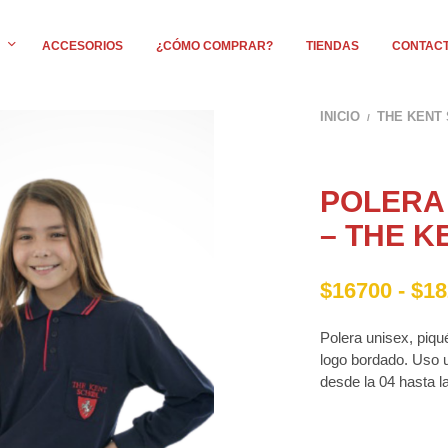
ACCESORIOS
¿CÓMO COMPRAR?
TIENDAS
CONTAC
INICIO
THE KENT
/
POLERA 
– THE 
$
16700
-
$
18
Polera unisex, piqué
logo bordado. Uso u
desde la 04 hasta l