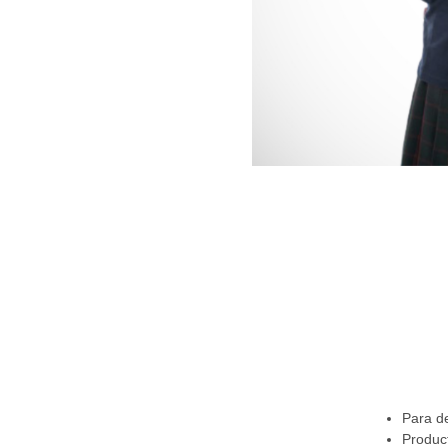
Para d
Product