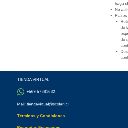
haga cl
No apli
Plazos 
Reti
de l
espe
de s
cont
Desp
con
TIENDA VIRTUAL
+569 57881632
Mail: tiendavirtual@scolari.cl
Términos y Condiciones
Y
T
A
Preguntas Frecuentes