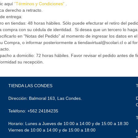
ic aquí
"Términos y Condiciones"
.
ca derecho a retracto.
de entrega:
ro en tiendas: 48 horas hábiles. Sólo puede efecturar el retiro del pedido
a compra con su cédula de identidad. Si desea que un tercero lo haga
cificarlo en "Notas del Pedido" al momento de ingresar los datos en 
u Compra, o informar posteriormente a tiendavirtual@scolari.cl o al fo
acto.
acho a domicilio: 72 horas hábiles. Favor revisar el pedido antes de fi
formidad su recepción.
TIENDA LAS CONDES
Dirección: Balmoral 163, Las Condes.
D
Teléfono: +562 24184235
Horario: Lunes a Jueves de 10:00 a 14:00 y de 15:00 a 18:30
Viernes de 10:00 a 14:00 y de 15:00 a 18:00
H