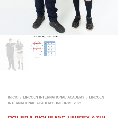
INICIO
LINCOLN INTERNATIONAL ACADEMY
LINCOLN
/
/
INTERNATIONAL ACADEMY UNIFORME 2025
POLERA PIQUE M/C UNISEX AZUL