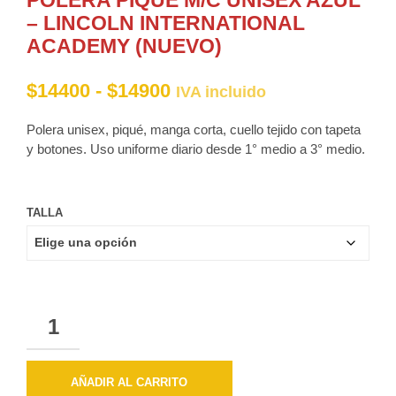
– LINCOLN INTERNATIONAL
ACADEMY (NUEVO)
Rango
$
14400
-
$
14900
IVA incluido
de
Polera unisex, piqué, manga corta, cuello tejido con tapeta
precios:
y botones. Uso uniforme diario desde 1° medio a 3° medio.
desde
$14400
TALLA
hasta
$14900
CANTIDAD
AÑADIR AL CARRITO