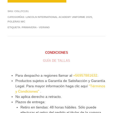
SKU:
COLLTC151
CATEGORÍAS:
LINCOLN INTERNATIONAL ACADEMY UNIFORME 2025
,
POLERAS M/C
ETIQUETA:
PRIMAVERA - VERANO
CONDICIONES
GUÍA DE TALLAS
Para despacho a regiones llamar al
+56957881632
.
Productos sujetos a Garantía de Satisfacción y Garantía
Legal. Para mayor información haga clic aquí
"Términos
y Condiciones"
.
No aplica derecho a retracto.
Plazos de entrega:
Retiro en tiendas: 48 horas hábiles. Sólo puede
efecturar el retiro del pedido el titular de la compra