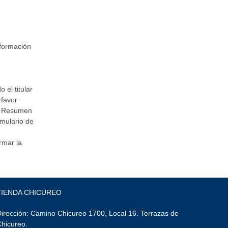
nformación
 el titular
 favor
el Resumen
rmulario de
rmar la
TIENDA CHICUREO
irección: Camino Chicureo 1700, Local 16. Terrazas de
Chicureo.