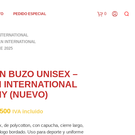
0
TO
PEDIDO ESPECIAL
C
INTERNATIONAL
a
LN INTERNATIONAL
E 2025
r
r
i
N BUZO UNISEX –
t
N INTERNATIONAL
o
Y (NUEVO)
Rango
500
IVA incluido
de
, de polycotton, con capucha, cierre largo,
precios:
 y logo bordado. Uso para deporte y uniforme