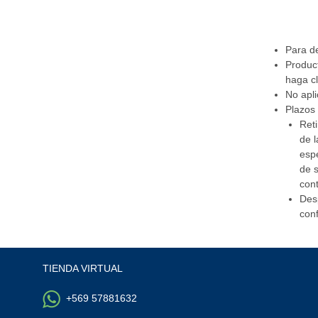
Para d
Product
haga cl
No apli
Plazos 
Reti
de l
espe
de s
cont
Desp
con
TIENDA VIRTUAL
+569 57881632