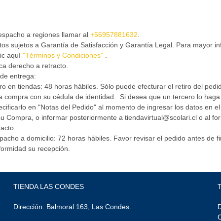
espacho a regiones llamar al
+56957881632
.
os sujetos a Garantía de Satisfacción y Garantía Legal. Para mayor i
ic aquí
"Términos y Condiciones"
.
ca derecho a retracto.
de entrega:
ro en tiendas: 48 horas hábiles. Sólo puede efecturar el retiro del pedido
a compra con su cédula de identidad. Si desea que un tercero lo haga
cificarlo en "Notas del Pedido" al momento de ingresar los datos en 
u Compra, o informar posteriormente a tiendavirtual@scolari.cl o al fo
acto.
acho a domicilio: 72 horas hábiles. Favor revisar el pedido antes de fi
formidad su recepción.
TIENDA LAS CONDES
Dirección: Balmoral 163, Las Condes.
D