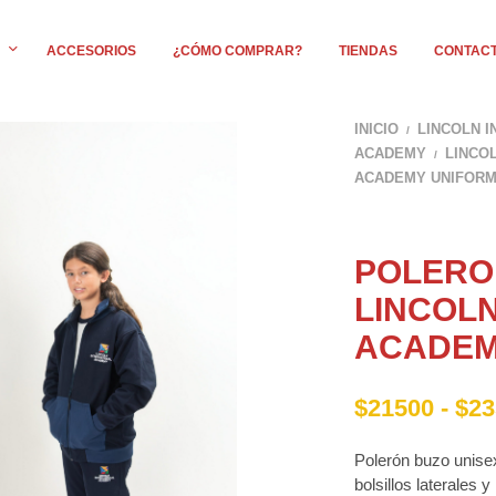
ACCESORIOS
¿CÓMO COMPRAR?
TIENDAS
CONTAC
INICIO
LINCOLN 
/
ACADEMY
LINCO
/
ACADEMY UNIFORM
POLERO
LINCOL
ACADEM
$
21500
-
$
23
Polerón buzo unisex
bolsillos laterales