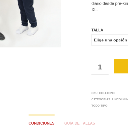
diario desde pre-kin
XL.
TALLA
CANTIDAD
SKU:
COLLTC200
CATEGORÍAS:
LINCOLN I
TODO TIPO
CONDICIONES
GUÍA DE TALLAS